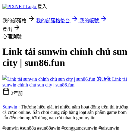
登入
我的部落格
我的部落格後台
我的帳號
登出
心理測驗
Link tải sunwin chính chủ sun
city | sun86.fun
Link tải
sunwin chính chủ sun city | sun86.fun
2年前
Sunwin
: Thương hiệu giải trí nhiều năm hoạt động trên thị trường
cá cược online. Sân chơi cung cấp hàng loạt sản phẩm game bom
tấn đến cho người dùng nạp rút nhanh gọn uy tín.
#sunwin #sun88a #sun88awin #conggamesunwin #taisunwin