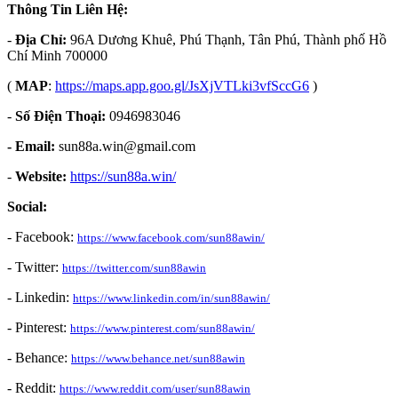
Thông Tin Liên Hệ:
-
Địa Chỉ:
96A Dương Khuê, Phú Thạnh, Tân Phú, Thành phố Hồ
Chí Minh 700000
(
MAP
:
https://maps.app.goo.gl/JsXjVTLki3vfSccG6
)
-
Số Điện Thoại:
0946983046
- Email:
sun88a.win@gmail.com
-
Website:
https://sun88a.win/
Social:
- Facebook:
https://www.facebook.com/sun88awin/
- Twitter:
https://twitter.com/sun88awin
- Linkedin:
https://www.linkedin.com/in/sun88awin/
- Pinterest:
https://www.pinterest.com/sun88awin/
- Behance:
https://www.behance.net/sun88awin
- Reddit:
https://www.reddit.com/user/sun88awin